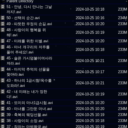
Parent Directory
-
51 - 안녕, 다시 만나는 그날
2024-10-25 10:18
233M
까지!.avi
50 - 선택의 순간.avi
2024-10-25 10:16
234M
49 - 따뜻한 우정의 손길.avi
2024-10-25 10:20
233M
48 - 사랑이의 행복을 위
2024-10-25 10:19
233M
해!.avi
47 - 미래를 위한 이별.avi
2024-10-25 10:20
233M
46 - 마녀 개구리의 저주를
2024-10-25 10:18
233M
풀어 주세요!.avi
45 - 슬픈 가시덤불이여사라
2024-10-25 10:21
233M
져라.avi
44 - 마지막 추억의 선물을
2024-10-25 10:17
233M
찾아라.avi
43 - 하나의 1급시험!옥수를
2024-10-25 10:21
233M
도와라!.avi
42 - 내 미래는 내가 정한
2024-10-25 10:19
233M
다!.avi
41 - 또미의 마녀1급시험.avi
2024-10-25 10:20
233M
40 - 마녀를 그만둔 마녀.avi
2024-10-25 10:20
234M
39 - 축복의 웨딩선물.avi
2024-10-25 10:19
233M
38 - 사랑이의 소망.avi
2024-10-25 10:18
233M
37 - 잠자는 마법왕국.avi
2024-10-25 10:19
233M